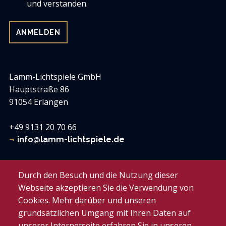
und verstanden.
Lamm-Lichtspiele GmbH
Hauptstraße 86
91054 Erlangen
+49 9131 20 70 66
info@lamm-lichtspiele.de
Lamm-Lichtspiele
Durch den Besuch und die Nutzung dieser
Zum weißen Lamm
Webseite akzeptieren Sie die Verwendung von
Cookies. Mehr darüber und unseren
Das Lamm muss laufen e.V.
grundsätzlichen Umgang mit Ihren Daten auf
Facebook
unserer Internetseite erfahren Sie in unseren