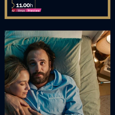
11.00
h
OmU
Onyx
Preview